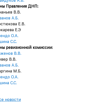
айдуков А.В.
ны Правления ДНП:
ньев В.В.
ванов А.Б.
тюкова Е.В.
арева Е.Э
ендо О.А.
шина С.С.
ны ревизионной комиссии:
аженов В.В.
ер В.В.
нов А.Б.
гина М.Б.
ендо О.А.
шина С.С.
се новости