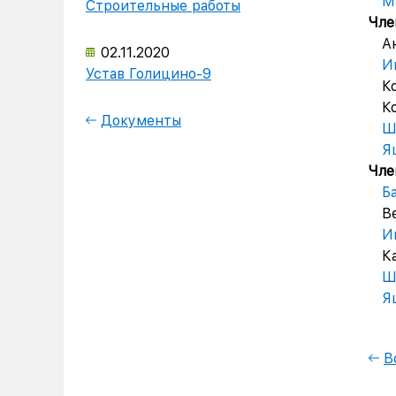
М
Строительные работы
Чле
Ана
02.11.2020
И
Устав Голицино-9
Кос
Кок
Документы
Ш
Я
Чле
Б
Вев
Ива
Кар
Ш
Я
В